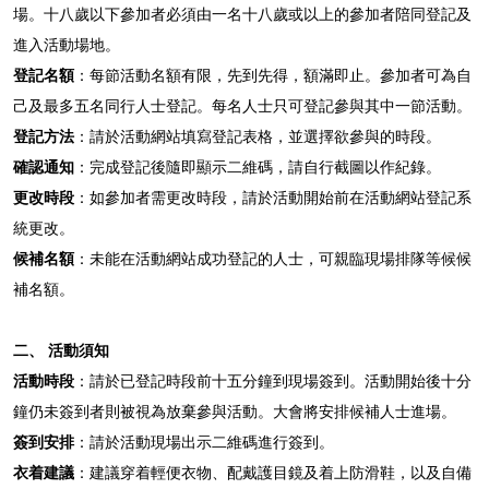
場。十八歲以下參加者必須由一名十八歲或以上的參加者陪同登記及
進入活動場地。
登記名額
：每節活動名額有限，先到先得，額滿即止。參加者
可
為自
己及最多五名同行人士登記。每名人士只可登記參與
其中
一節活動。
登記方法
：請於活動網站填寫登記表格，並選擇欲參與的時段。
確認通知
：完成登記後隨即顯示二維碼，請自行截圖以作紀錄。
更改時段
：如參加者需更改時段，請於活動開始前在活動網站登記系
統更改。
候補
名額
：
未能
在活動網站
成功
登記
的人士，可親臨
現場排隊等候
候
補名額。
二、 活動須知
活動時段
：請於已登記時段前十五分鐘到現場簽到。活動開始後十分
鐘仍未簽到者則被視為放棄參與活動。大會將安排
候補
人士進場。
簽到安排
：請於活動現場出示二維碼進行簽到。
衣着建議
：建議穿着輕便衣物、配戴護目鏡及着上防滑鞋，以及自備