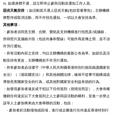
ix.
如遇身體不適，請立即停止參與活動並通知工作人員。
惡劣天氣安排 ：
如活動當天遇上惡劣天氣(包括雷暴警告)，主辦機構
將暫停或取消活動，而不作預先通知。一切以大會安排為準。
其他事項
：
・參加者須同意主辦、合辦、贊助及支持機構進行拍照及/或攝錄，
所得照片及攝錄片段（包括肖像和聲線）可能作爲宣傳之用，並不須
作另行通知。
・所有活動內容之安排
，均以主辦機構的最新公布為準。如節目及活
動安排有更改，主辦機構恕不作另行通知。
・所有參加者必須遵守《中華人民共和國香港特別行政區維護國家安
全法》（《港區國安法》）和其他相關法律，確保不從事可能構成或
導致危害國家安全的行為，或其他對國家安全利益有損的行為。
・如發現參加者違反或干犯以下任何規則（視情況而定）
，大會
有權
撤銷
任何違反以下大會規則之人士
參與
該
活動
的權利
，並進一步禁止
該等人士參加將來由大會舉辦
的活動，包括：
- 參加者於活動場地或區
域
，進行或企圖進行任何違反香港特別行