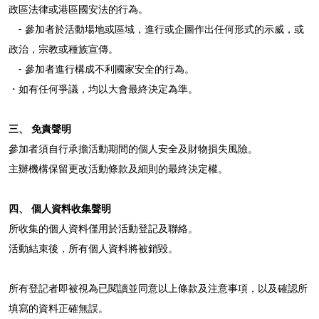
政區法律或港區國安法的行為
。
- 參加者於活動場地或區
域
，進行或企圖作出任何形式的示威，或
政治，宗教或種族宣
傳。
- 參加者
進行
構成不利國家安全的行為
。
・如有
任何
爭議，
均
以大會
最終
決定為準
。
三、 免責聲明
參加者須自行承擔活動期間的個人安全及財物損失風險。
主辦機構保留更改活動條款及細則的最終決定權。
四、 個人資料收集聲明
所收集的個人資料僅用於活動登記及聯絡。
活動結束後，所有個人資料將被銷毀。
所有登記者即被視為已閱讀並同意以上條款及注意事項，以及確認所
填寫的資料正確無誤。