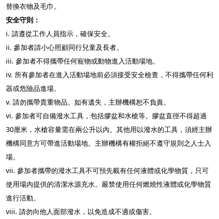
替換衣物及毛巾。
安全守則：
i.
請遵從工作人員指示，確保安全。
ii.
參加者請小心照顧同行兒童及長者
。
iii.
參加者不得
攜
帶任何寵物或動物進入活動場地。
iv.
所有參加者在進入活動場地前必須接受安全檢查，
不得攜帶任何利
器或危險品進場。
v.
請勿攜帶貴重物品。如有遺失，主辦機構恕不負責。
vi.
參加者可自備潑水工具，包括膠盆和水槍等。膠盆直徑不得超過
30厘米，水槍容量需在兩公升以內
。
其他用以潑水的工具，須經主辦
機構同意方可帶進活動場地。主辦機構有權拒絕不遵守規則之人士入
場。
vii.
參加者
攜
帶的潑水工具不可預先載有任何液體或化學物質，只可
使用場內提供的清潔水源充水。嚴禁使用任何燃燒性液體或化學物質
進行活動
。
viii.
請勿向他人面部潑水，以免造成不適或傷害。